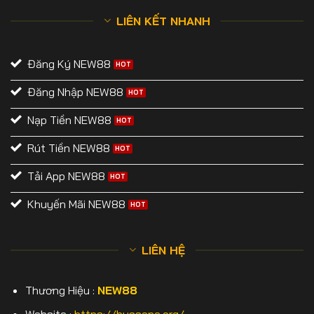
LIÊN KẾT NHANH
Đăng Ký NEW88
Đăng Nhập NEW88
Nạp Tiền NEW88
Rút Tiền NEW88
Tải App NEW88
Khuyến Mãi NEW88
LIÊN HỆ
Thương Hiệu :
NEW88