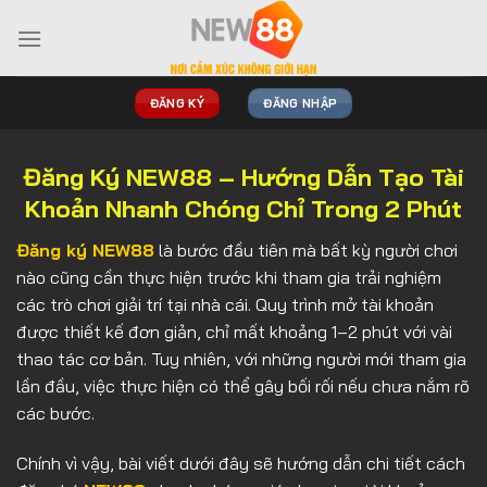
Skip
to
content
ĐĂNG KÝ
ĐĂNG NHẬP
Đăng Ký NEW88 – Hướng Dẫn Tạo Tài
Khoản Nhanh Chóng Chỉ Trong 2 Phút
Đăng ký NEW88
là bước đầu tiên mà bất kỳ người chơi
nào cũng cần thực hiện trước khi tham gia trải nghiệm
các trò chơi giải trí tại nhà cái. Quy trình mở tài khoản
được thiết kế đơn giản, chỉ mất khoảng 1–2 phút với vài
thao tác cơ bản. Tuy nhiên, với những người mới tham gia
lần đầu, việc thực hiện có thể gây bối rối nếu chưa nắm rõ
các bước.
Chính vì vậy, bài viết dưới đây sẽ hướng dẫn chi tiết cách