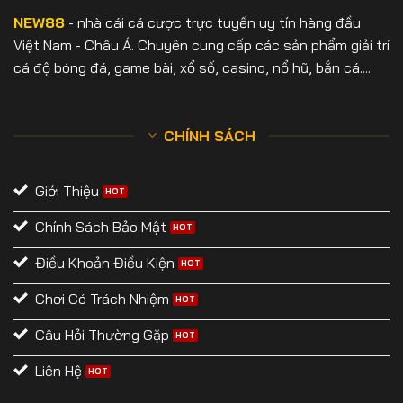
NEW88
- nhà cái cá cược trực tuyến uy tín hàng đầu
Việt Nam - Châu Á. Chuyên cung cấp các sản phẩm giải trí
cá độ bóng đá, game bài, xổ số, casino, nổ hũ, bắn cá....
CHÍNH SÁCH
Giới Thiệu
Chính Sách Bảo Mật
Điều Khoản Điều Kiện
Chơi Có Trách Nhiệm
Câu Hỏi Thường Gặp
Liên Hệ