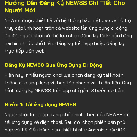
Hướng Dẫn Đăng Ký NEW88 Chi Tiết Cho
Người Mới
NEW88 được thiết kế với hệ thống bảo mật cao và hỗ trợ
truy cập linh hoạt trên cả website lẫn ứng dụng di động.
Do đó, người chơi có thể lựa chọn đăng ký tài khoản bằng
hai hình thức phổ biến: đăng ký trên app hoặc đăng ký
trực tiếp trên web.
Đăng Ký NEW88 Qua Ứng Dụng Di Động
Hiện nay, nhiều người chơi lựa chọn đăng ký tài khoản
thông qua ứng dụng vì thao tác nhanh và thuận tiện. Quy
trình đăng ký NEW88 trên app chỉ gồm 3 bước cơ bản:
Bước 1: Tải ứng dụng NEW88
Người chơi truy cập trang chủ chính thức của NEW88 để
tải ứng dụng về điện thoại. Sau đó, chọn phiên bản phù
hợp với hệ điều hành của thiết bị như Android hoặc iOS.