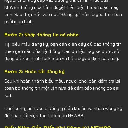
Người chơi truy cập vào đường link chính thức của
NEW88 thông qua trình duyệt trên điện thoại hoặc máy
tính. Sau đó, nhấn vào nút “Đăng ký” nằm ở góc trên bên
phải màn hình.
Bước 2: Nhập thông tin cá nhân
Tại biểu mẫu đăng ký, bạn cần điền đầy đủ các thông tin
theo yêu cầu của hệ thống. Các dữ liệu này sẽ được sử
dụng để xác minh tài khoản và hỗ trợ giao dịch sau này.
Bước 3: Hoàn tất đăng ký
Sau khi hoàn thành biểu mẫu, người chơi cần kiểm tra lại
toàn bộ thông tin một lần nữa để đảm bảo không có sai
sót.
Cuối cùng, tích vào ô đồng ý điều khoản và nhấn Đăng ký
để hoàn tất việc tạo tài khoản NEW88.