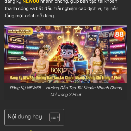
đăng ký
NEW88
nhanh chóng, giúp bạn tạo tài khoản
thành công và bắt đầu trải nghiệm các dịch vụ tại nền
tảng một cách dễ dàng.
Đăng Ký NEW88 – Hướng Dẫn Tạo Tài Khoản Nhanh Chóng
Chỉ Trong 2 Phút
Nội dung hay