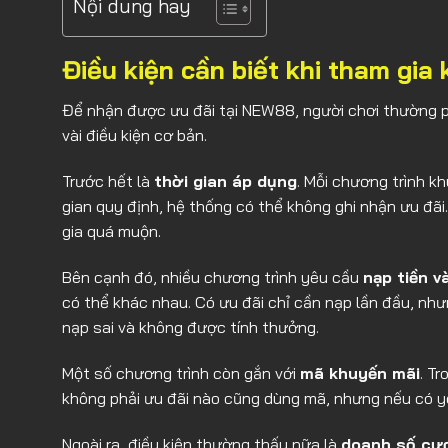
Nội dung hay
Điều kiện cần biết khi tham gi
Để nhận được ưu đãi tại NEW88, người chơi thường p
vài điều kiện cơ bản.
Trước hết là
thời gian áp dụng
. Mỗi chương trình k
gian quy định, hệ thống có thể không ghi nhận ưu đãi.
gia quá muộn.
Bên cạnh đó, nhiều chương trình yêu cầu
nạp tiền v
có thể khác nhau. Có ưu đãi chỉ cần nạp lần đầu, nh
nạp sai và không được tính thưởng.
Một số chương trình còn gắn với
mã khuyến mãi
. T
không phải ưu đãi nào cũng dùng mã, nhưng nếu có 
Ngoài ra, điều kiện thường thấy nữa là
doanh số cượ