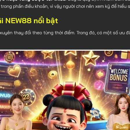
trong phần điều khoản, vì vậy người chơi nên xem kỹ để hiểu
i NEW88 nổi bật
ên thay đổi theo từng thời điểm. Trong đó, có một số ưu đãi