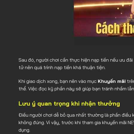
Sau đó, người chơi cần thực hiện nạp tiền nếu ưu đã
tử nên quá trình nạp tiền khá thuận tiện.
Khi giao dịch xong, bạn nên vào mục
Khuyến mãi
trê
thể. Việc đọc kỹ phần này sẽ giúp bạn tránh nhầm lẫ
Lưu ý quan trọng khi nhận thưởng
Điều người chơi dễ bỏ qua nhất thường là phần điều 
không đúng. Vì vậy, trước khi tham gia khuyến mãi N
dụng.