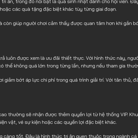
i ân, trong đó nổi bật là quà sinh nhật dành cho hội viên. Đâ
í hoặc các quà tặng đặc biệt khác tùy từng giai đoạn.
 còn giúp người chơi cảm thấy được quan tâm hơn khi gắn bó v
 luôn được xem là ưu đãi thiết thực. Với hình thức này, người
ó thể không quá lớn trong từng lần, nhưng nếu tham gia thườn
i giảm bớt áp lực chi phí trong quá trình giải trí. Với tân thủ
 cao thường sẽ nhận được thêm quyền lợi từ hệ thống VIP. K
iện vật, vé sự kiện hoặc các quyền lợi đặc biệt khác.
ng càng tốt. Đây là hình thức tri ân quen thuộc trong ngành 