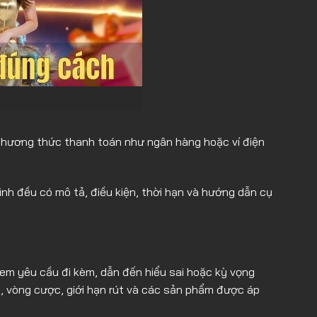
 phương thức thanh toán như ngân hàng hoặc ví điện
nh đều có mô tả, điều kiện, thời hạn và hướng dẫn cụ
xem yêu cầu đi kèm, dẫn đến hiểu sai hoặc kỳ vọng
, vòng cược, giới hạn rút và các sản phẩm được áp