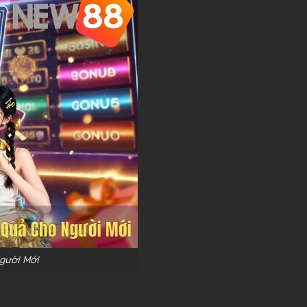
gười Mới