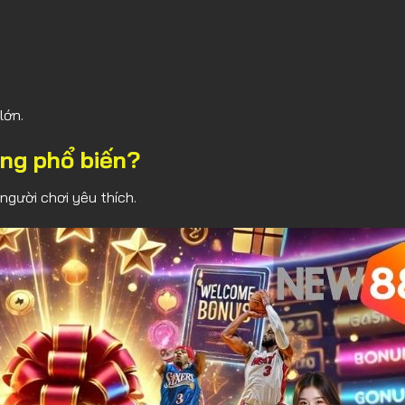
lớn.
àng phổ biến?
người chơi yêu thích.