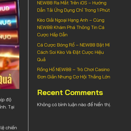
NEW88 Ra Mắt Trên iOS – Hướng
Dẫn Tải Ứng Dụng Chỉ Trong 1 Phút
Kèo Giải Ngoại Hạng Anh – Cùng
NEW88 Khám Phá Thông Tin Cá
Cược Hấp Dẫn
Cá Cược Bóng Rổ – NEW88 Bật Mí
Cách Soi Kèo Và Đặt Cược Hiệu
Quả
Rồng Hổ NEW88 – Trò Chơi Casino
Đơn Giản Nhưng Cơ Hội Thắng Lớn
Recent Comments
hịp độ
Không có bình luận nào để hiển thị.
nh. Tại
lệ chiến