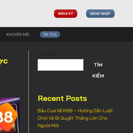
ĐĂNG KÝ
ĐĂNG NHẬP
KHUYẾN MÃI
TIN TỨC
Tìm kiếm
ợc
TÌM
KIẾM
Recent Posts
Bầu Cua NEW88 – Hướng Dẫn Luật
Chơi Và Bí Quyết Thắng Lớn Cho
Người Mới