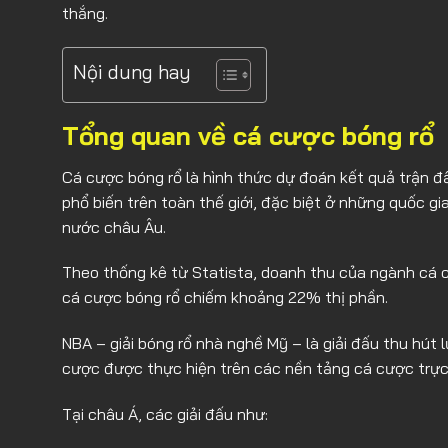
thắng.
Nội dung hay
Tổng quan về cá cược bóng rổ
Cá cược bóng rổ là hình thức dự đoán kết quả trận đấ
phổ biến trên toàn thế giới, đặc biệt ở những quốc g
nước châu Âu.
Theo thống kê từ Statista, doanh thu của ngành cá 
cá cược bóng rổ chiếm khoảng 22% thị phần.
NBA – giải bóng rổ nhà nghề Mỹ – là giải đấu thu hút 
cược được thực hiện trên các nền tảng cá cược trực
Tại châu Á, các giải đấu như: