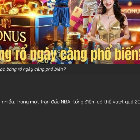
ược bóng rổ ngày càng phổ biến?
n nhiều. Trong một trận đấu NBA, tổng điểm có thể vượt quá 2