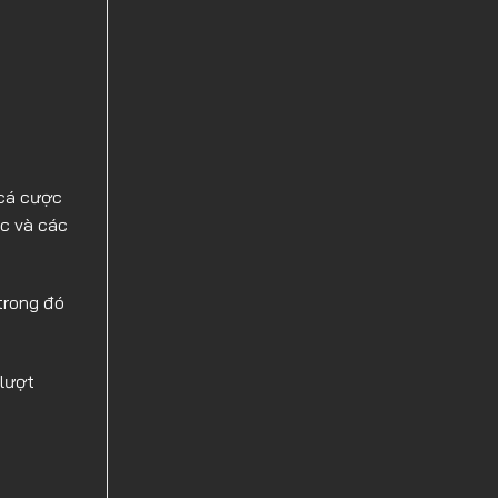
 cá cược
ốc và các
trong đó
 lượt