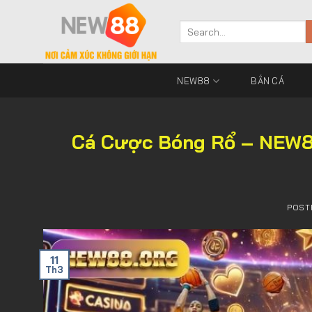
Skip
to
content
NEW88
BẮN CÁ
Cá Cược Bóng Rổ – NEW88
POST
11
Th3