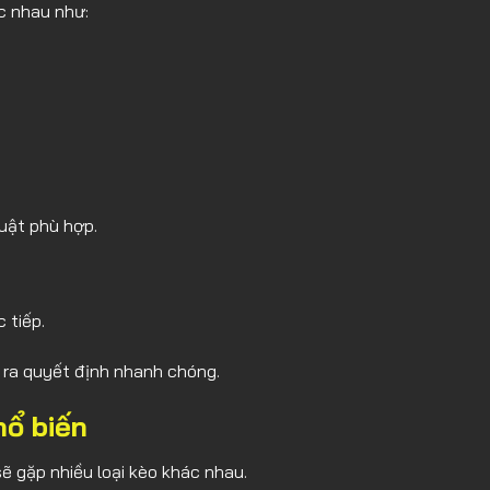
c nhau như:
huật phù hợp.
 tiếp.
a ra quyết định nhanh chóng.
hổ biến
ẽ gặp nhiều loại kèo khác nhau.