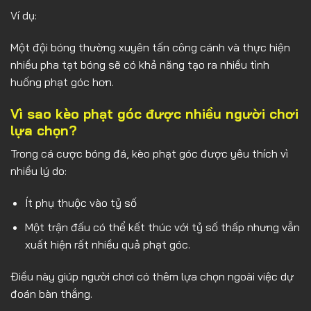
Ví dụ:
Một đội bóng thường xuyên tấn công cánh và thực hiện
nhiều pha tạt bóng sẽ có khả năng tạo ra nhiều tình
huống phạt góc hơn.
Vì sao kèo phạt góc được nhiều người chơi
lựa chọn?
Trong cá cược bóng đá, kèo phạt góc được yêu thích vì
nhiều lý do:
Ít phụ thuộc vào tỷ số
Một trận đấu có thể kết thúc với tỷ số thấp nhưng vẫn
xuất hiện rất nhiều quả phạt góc.
Điều này giúp người chơi có thêm lựa chọn ngoài việc dự
đoán bàn thắng.