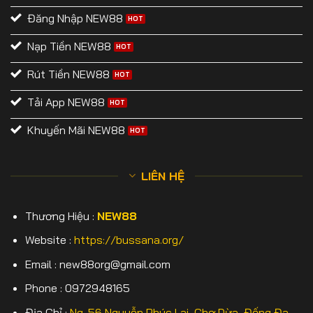
Đăng Nhập NEW88
Nạp Tiền NEW88
Rút Tiền NEW88
Tải App NEW88
Khuyến Mãi NEW88
LIÊN HỆ
Thương Hiệu :
NEW88
Website :
https://bussana.org/
Email :
new88org@gmail.com
Phone :
0972948165
Địa Chỉ :
Ng. 56 Nguyễn Phúc Lai, Chợ Dừa, Đống Đa,