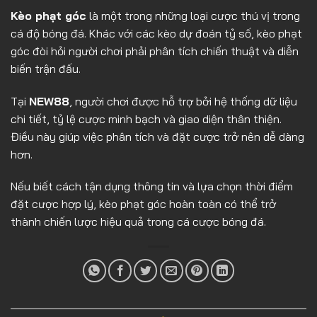
Kèo phạt góc
là một trong những loại cược thú vị trong
cá độ bóng đá. Khác với các kèo dự đoán tỷ số, kèo phạt
góc đòi hỏi người chơi phải phân tích chiến thuật và diễn
biến trận đấu.
Tại
NEW88
, người chơi được hỗ trợ bởi hệ thống dữ liệu
chi tiết, tỷ lệ cược minh bạch và giao diện thân thiện.
Điều này giúp việc phân tích và đặt cược trở nên dễ dàng
hơn.
Nếu biết cách tận dụng thông tin và lựa chọn thời điểm
đặt cược hợp lý, kèo phạt góc hoàn toàn có thể trở
thành chiến lược hiệu quả trong cá cược bóng đá.