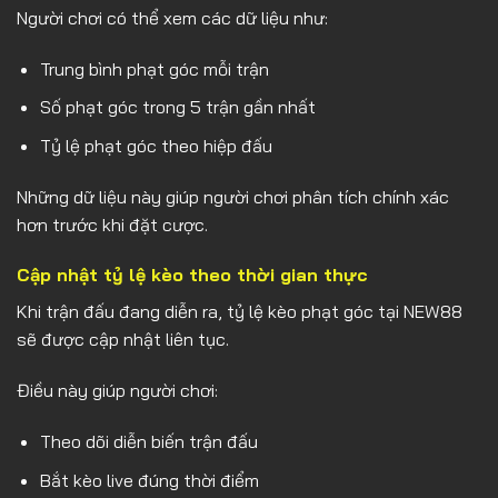
Người chơi có thể xem các dữ liệu như:
Trung bình phạt góc mỗi trận
Số phạt góc trong 5 trận gần nhất
Tỷ lệ phạt góc theo hiệp đấu
Những dữ liệu này giúp người chơi phân tích chính xác
hơn trước khi đặt cược.
Cập nhật tỷ lệ kèo theo thời gian thực
Khi trận đấu đang diễn ra, tỷ lệ kèo phạt góc tại NEW88
sẽ được cập nhật liên tục.
Điều này giúp người chơi:
Theo dõi diễn biến trận đấu
Bắt kèo live đúng thời điểm