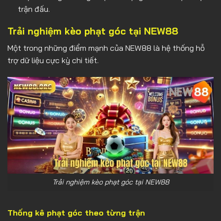
trận đấu.
Trải nghiệm kèo phạt góc tại NEW88
Một trong những điểm mạnh của NEW88 là hệ thống hỗ
trợ dữ liệu cực kỳ chi tiết.
Trải nghiệm kèo phạt góc tại NEW88
Thống kê phạt góc theo từng trận