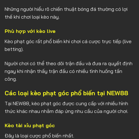
Những người hiểu rõ chiến thuật bóng đá thường có lợi
thế khi chơi loại kèo này.
Phù hợp với kèo live
Kèo phạt góc rất phổ biến khi chơi cá cược trực tiếp (live
betting).
Người chơi có thể theo dõi trận đấu và đưa ra quyết định
ngay khi nhận thấy trận đấu có nhiều tình huống tấn
công.
Các loại kèo phạt góc phổ biến tại NEW88
Tại NEW88, kèo phạt góc được cung cấp với nhiều hình
thức khác nhau nhằm đáp ứng nhu cầu của người chơi.
Kèo tài xỉu phạt góc
Đây là loại cược phổ biến nhất.