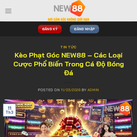
Skip
to
content
ĐĂNG KÝ
ĐĂNG NHẬP
TIN TỨC
Kèo Phạt Góc NEW88 – Các Loại
Cược Phổ Biến Trong Cá Độ Bóng
Đá
POSTED ON
11/03/2026
BY
ADMIN
11
Th3